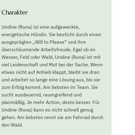
Undine (Runa) kann es nicht schnell genug
gehen. Am liebsten rennt sie am Fahrrad durch
den Wald.
Im Haus ist sie ausgeglichen, ruhig und
entspannt. Undine (Runa) ist sehr
sozialverträglich. Inzwischen ist sie auch in der
Lage, anderen Hunden konkrete Grenzen zu
setzen, wenn es ihr zu viel wird. Als
ausgesprochen freundliche und höfliche
Hündin, respektiert sie Grenzen anderer
Hunde, aber auch von Menschen sehr schnell
und ist sehr sozial. Sie neigt manchmal noch
zum Übermut und ist ein sehr kompetitiver
Hund.