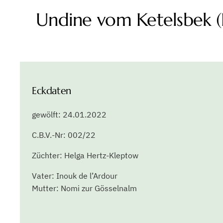
Vater: Inouk de l’Ardour
Mutter: Nomi zur Gösselnalm
Formwert
Farbe: rot-weiß
Größe: 49 cm
HD: B2