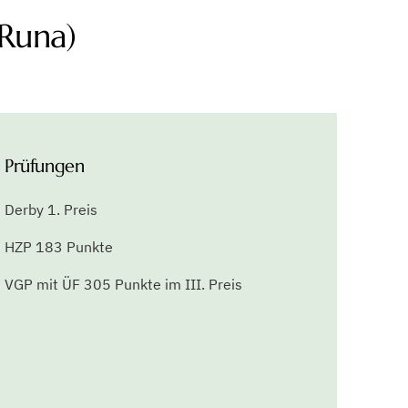
Charakter
Undine (Runa) ist eine aufgeweckte,
energetische Hündin. Sie besticht durch einen
ausgeprägten „Will to Please“ und ihre
überschäumende Arbeitsfreude. Egal ob im
Wasser, Feld oder Wald, Undine (Runa) ist mit
viel Leidenschaft und Mut bei der Sache. Wenn
etwas nicht auf Anhieb klappt, bleibt sie dran
und arbeitet so lange eine Lösung aus, bis sie
zum Erfolg kommt. Am liebsten im Team. Sie
sucht ausdauernd, raumgreifend und
planmäßig. Je mehr Action, desto besser. Für