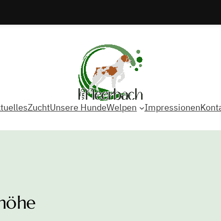
tuelles
Zucht
Unsere Hunde
Welpen
Impressionen
Kont
shöhe